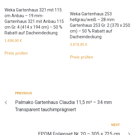
Weka Gartenhaus 321 mit 115
Weka Gartenhaus 253
cm Anbau – 19 mm-
hellgrau/weiß – 28 mm
Gartenhaus 321 mit Anbau 115
Gartenhaus 253 Gr. 2 (370 x 250
cm Gr. 4 (414 x 194 cm) – 50 %
cm) – 50 % Rabatt auf
Rabatt auf Dacheindeckung
Dacheindeckung
1.698,90
€
3.878,95
€
Preis prüfen
Preis prüfen
PREVIOUS
Palmako Gartenhaus Claudia 11,5 m² – 34 mm
Transparent tauchimprägniert
NEXT
EPDM Folienset Nr. 20 – 305 x 725 cm