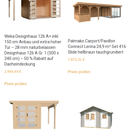
Weka Designhaus 126 A+ inkl.
Palmako Carport/Pavillon
150 cm Anbau und extra hoher
Connect Lenna 24,9 m² Set 416
Tür – 28 mm naturbelassen
Slide hellbraun tauchgrundiert
Designhaus 126 A Gr. 1 (500 x
240 cm) – 50 % Rabatt auf
7.872,31
€
Dacheindeckung
Preis prüfen
2.944,44
€
Preis prüfen