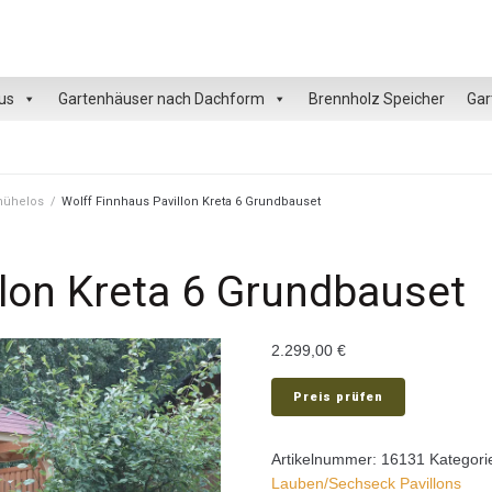
us
Gartenhäuser nach Dachform
Brennholz Speicher
Gar
 mühelos
/
Wolff Finnhaus Pavillon Kreta 6 Grundbauset
llon Kreta 6 Grundbauset
2.299,00
€
Preis prüfen
Artikelnummer:
16131
Kategori
Lauben/Sechseck Pavillons