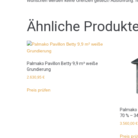
Wünschen werden keine Grenzen gesetzt! Ausführung: na
Ähnliche Produkt
Palmako Pavillon Betty 9,9 m² weiße
Grundierung
2.630,95
€
Preis prüfen
Palmako 
70 % – 3
3.560,00
€
Preis prü