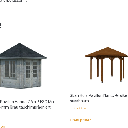
turbelassen ..
e
Skan Holz Pavillon Nancy-Größe 
nussbaum
Pavillon Hanna 7,6 m² FSC Mix
4 mm Grau tauchimprägniert
3.089,00
€
Preis prüfen
fen