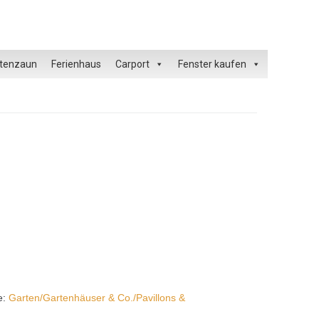
tenzaun
Ferienhaus
Carport
Fenster kaufen
e:
Garten/Gartenhäuser & Co./Pavillons &