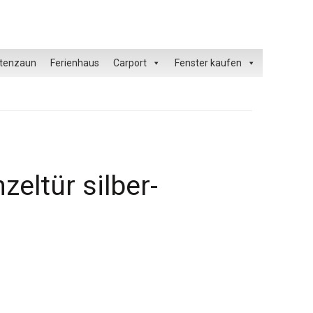
tenzaun
Ferienhaus
Carport
Fenster kaufen
eltür silber-