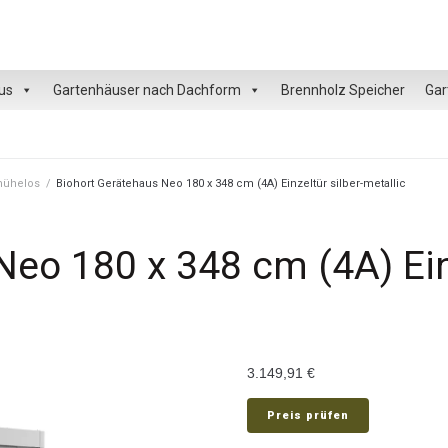
us
Gartenhäuser nach Dachform
Brennholz Speicher
Gar
 mühelos
/
Biohort Gerätehaus Neo 180 x 348 cm (4A) Einzeltür silber-metallic
eo 180 x 348 cm (4A) Einz
3.149,91
€
Preis prüfen