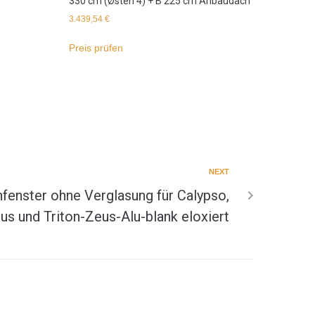
330 cm (Østen 4) + B 225 cm Anbaudach
3.439,54
€
Preis prüfen
NEXT
fenster ohne Verglasung für Calypso,
us und Triton-Zeus-Alu-blank eloxiert