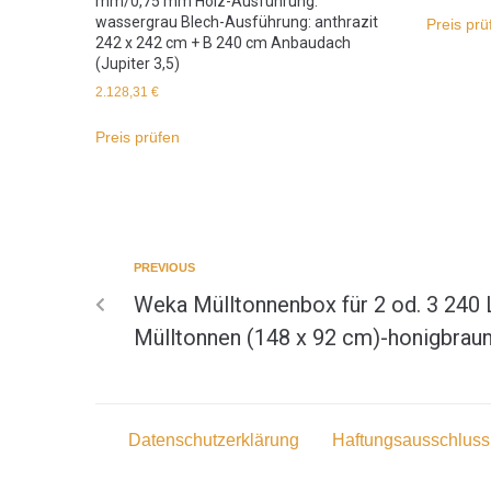
mm/0,75 mm Holz-Ausführung:
wassergrau Blech-Ausführung: anthrazit
Preis prü
242 x 242 cm + B 240 cm Anbaudach
(Jupiter 3,5)
2.128,31
€
Preis prüfen
PREVIOUS
Weka Mülltonnenbox für 2 od. 3 240 Li
Mülltonnen (148 x 92 cm)-honigbrau
Datenschutzerklärung
Haftungsausschluss