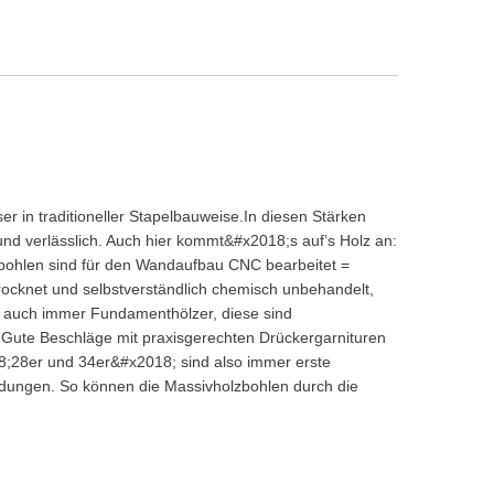
in traditioneller Stapelbauweise.In diesen Stärken
 und verlässlich. Auch hier kommt&#x2018;s auf’s Holz an:
kbohlen sind für den Wandaufbau CNC bearbeitet =
ocknet und selbstverständlich chemisch unbehandelt,
 auch immer Fundamenthölzer, diese sind
t.Gute Beschläge mit praxisgerechten Drückergarnituren
18;28er und 34er&#x2018; sind also immer erste
indungen. So können die Massivholzbohlen durch die