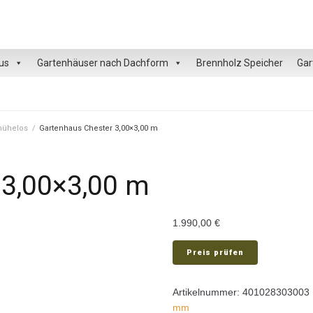
us
Gartenhäuser nach Dachform
Brennholz Speicher
Gar
 mühelos
/
Gartenhaus Chester 3,00×3,00 m
 3,00×3,00 m
1.990,00
€
Preis prüfen
Artikelnummer:
401028303003
mm