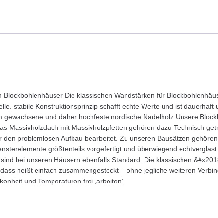
lockbohlenhäuser Die klassischen Wandstärken für Blockbohlenhäuser 
lle, stabile Konstruktionsprinzip schafft echte Werte und ist dauerhaft
sam gewachsene und daher hochfeste nordische Nadelholz.Unsere Bloc
as Massivholzdach mit Massivholzpfetten gehören dazu Technisch getr
r den problemlosen Aufbau bearbeitet. Zu unseren Bausätzen gehören
Fensterelemente größtenteils vorgefertigt und überwiegend echtverglas
 sind bei unseren Häusern ebenfalls Standard. Die klassischen &#x20
t, dass heißt einfach zusammengesteckt – ohne jegliche weiteren Verb
enheit und Temperaturen frei ‚arbeiten‘.