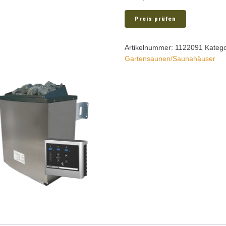
Preis prüfen
Artikelnummer:
1122091
Katego
Gartensaunen/Saunahäuser