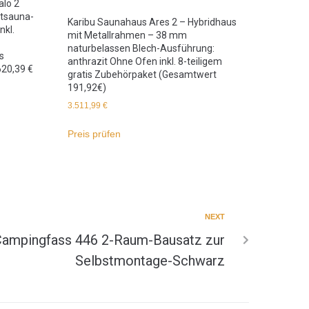
lo 2
ntsauna-
Karibu Saunahaus Ares 2 – Hybridhaus
nkl.
mit Metallrahmen – 38 mm
naturbelassen Blech-Ausführung:
s
anthrazit Ohne Ofen inkl. 8-teiligem
20,39 €
gratis Zubehörpaket (Gesamtwert
191,92€)
3.511,99
€
Preis prüfen
NEXT
Campingfass 446 2-Raum-Bausatz zur
Selbstmontage-Schwarz