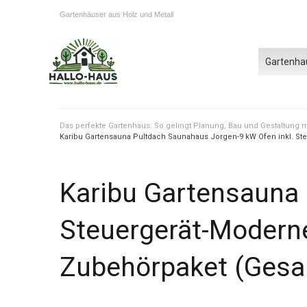
Gartenhäuser aus Holz und Metall
Gartenha
Das perfekte Gartenhaus: So gelingt Planung, Bau und Gestaltung
Karibu Gartensauna Pultdach Saunahaus Jorgen-9 kW Ofen inkl. Steu
Karibu Gartensauna 
Steuergerät-Moderne 
Zubehörpaket (Gesa