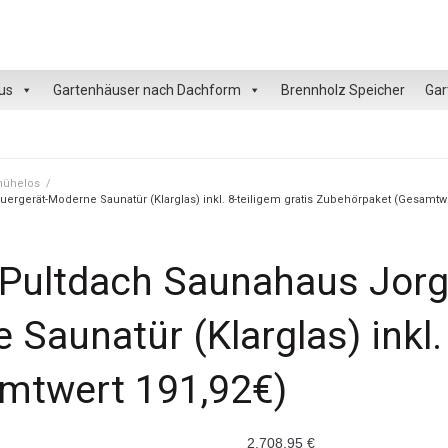
us
Gartenhäuser nach Dachform
Brennholz Speicher
Gar
 mühelos
/
ergerät-Moderne Saunatür (Klarglas) inkl. 8-teiligem gratis Zubehörpaket (Gesamtwe
Pultdach Saunahaus Jorge
Saunatür (Klarglas) inkl. 
mtwert 191,92€)
2.708,95
€