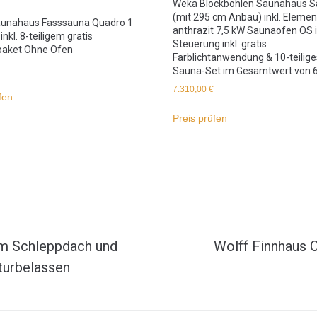
Weka Blockbohlen Saunahaus Sa
(mit 295 cm Anbau) inkl. Eleme
aunahaus Fasssauna Quadro 1
anthrazit 7,5 kW Saunaofen OS i
nkl. 8-teiligem gratis
Steuerung inkl. gratis
paket Ohne Ofen
Farblichtanwendung & 10-teilige
Sauna-Set im Gesamtwert von 6
7.310,00
€
fen
Preis prüfen
40m Schleppdach und
Wolff Finnhaus 
urbelassen