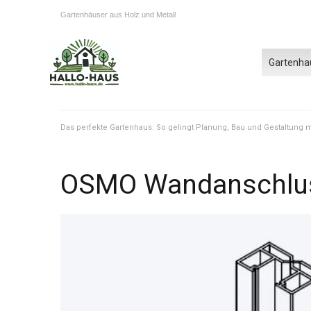
Gartenhäuser aus Holz und Metall
Gartenha
Das perfekte Gartenhaus: So gelingt Planung, Bau und Gestaltung
OSMO Wandanschlus