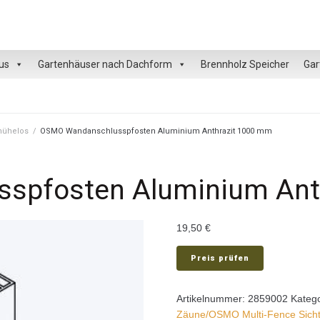
us
Gartenhäuser nach Dachform
Brennholz Speicher
Gar
 mühelos
/
OSMO Wandanschlusspfosten Aluminium Anthrazit 1000 mm
spfosten Aluminium Ant
19,50
€
Preis prüfen
Artikelnummer:
2859002
Kateg
Zäune/OSMO Multi-Fence Sich