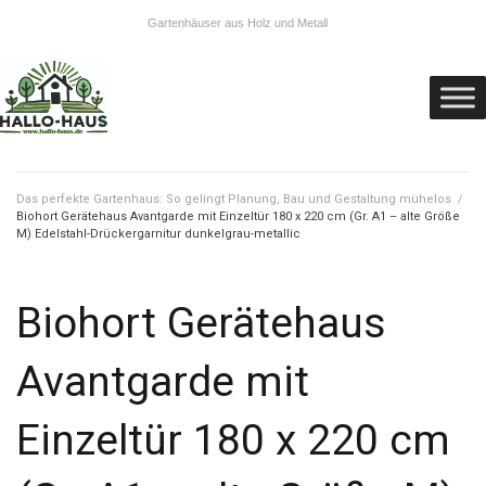
Gartenhäuser aus Holz und Metall
Das perfekte Gartenhaus: So gelingt Planung, Bau und Gestaltung mühelos
/
Biohort Gerätehaus Avantgarde mit Einzeltür 180 x 220 cm (Gr. A1 – alte Größe
M) Edelstahl-Drückergarnitur dunkelgrau-metallic
Biohort Gerätehaus
Avantgarde mit
Einzeltür 180 x 220 cm